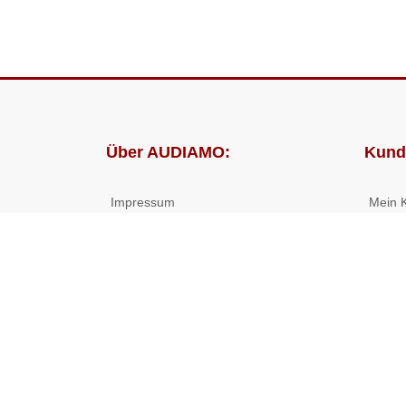
Über AUDIAMO:
Kund
Impressum
Mein 
AGB
Bestel
Datenschutz
Presse
Partnerprogramm