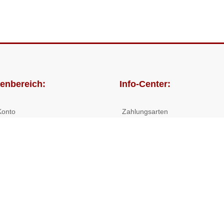
enbereich:
Info-Center:
Konto
Zahlungsarten
lungen
Versandkosten/Lieferzeiten
Widerrufsrecht
Nutzungsbedingungen
Allgemeine Hilfe