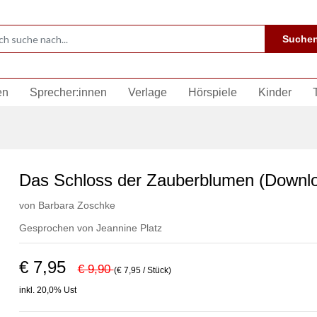
Suche
en
Sprecher:innen
Verlage
Hörspiele
Kinder
Das Schloss der Zauberblumen (Downl
von
Barbara Zoschke
Gesprochen von
Jeannine Platz
€ 7,95
€ 9,90
(€ 7,95 / Stück)
inkl. 20,0% Ust