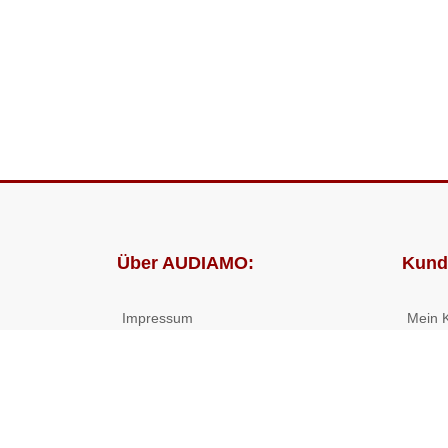
Über AUDIAMO:
Kund
Impressum
Mein 
AGB
Bestel
Datenschutz
Presse
Partnerprogramm