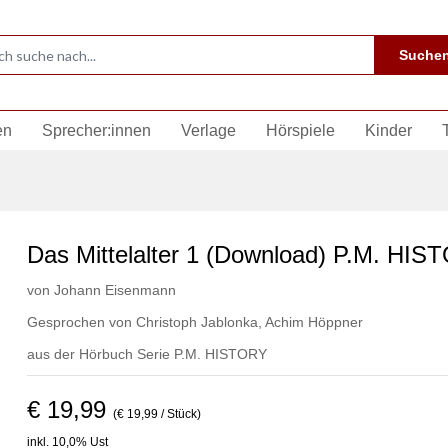
Suche
en
Sprecher:innen
Verlage
Hörspiele
Kinder
Das Mittelalter 1 (Download) P.M. HIS
von
Johann Eisenmann
Gesprochen von
Christoph Jablonka
,
Achim Höppner
aus der Hörbuch Serie
P.M. HISTORY
€ 19,99
(€ 19,99 / Stück)
inkl. 10,0% Ust