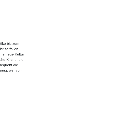
tike bis zum
t zerfallen
ine neue Kultur
che Kirche, die
nsequent die
einig, wer von