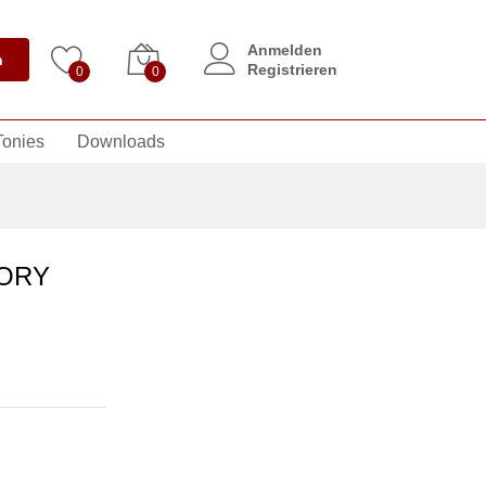
Anmelden
n
Registrieren
0
0
Tonies
Downloads
TORY