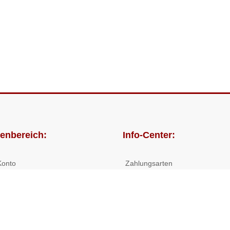
enbereich:
Info-Center:
Konto
Zahlungsarten
lungen
Versandkosten/Lieferzeiten
Widerrufsrecht
Nutzungsbedingungen
Allgemeine Hilfe