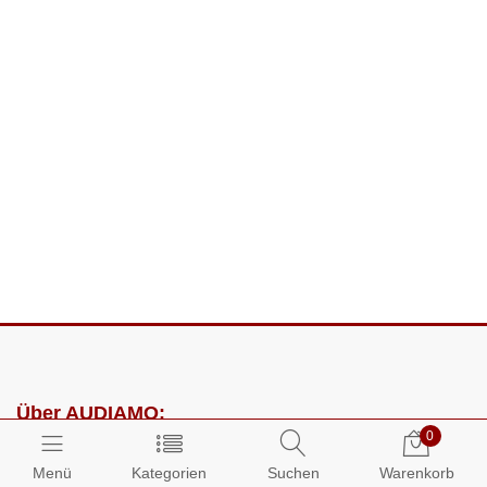
Über AUDIAMO:
0
Impressum
Menü
Kategorien
Suchen
Warenkorb