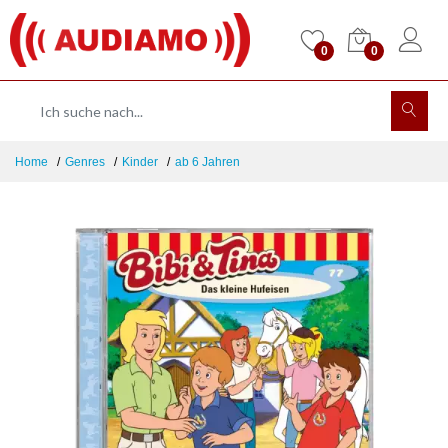
0
0
Home
Genres
Kinder
ab 6 Jahren