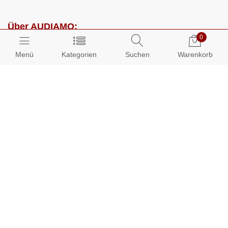
Über AUDIAMO:
0
Impressum
Menü
Kategorien
Suchen
Warenkorb
AGB
Datenschutz
Presse
Partnerprogramm
Kundenbereich:
Mein Konto
Bestellungen
Info-Center: