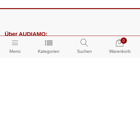
Über AUDIAMO:
0
Impressum
Menü
Kategorien
Suchen
Warenkorb
AGB
Datenschutz
Presse
Partnerprogramm
Kundenbereich:
Mein Konto
Bestellungen