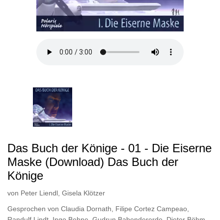
Das Buch der Könige - 01 - Die Eiserne
Maske (Download) Das Buch der
Könige
von
Peter Liendl
,
Gisela Klötzer
Gesprochen von
Claudia Dornath
,
Filipe Cortez Campeao
,
Randulf Lindt
,
Ingo Behne
,
Gudrun Babendererde
,
Dieter Böhm
,