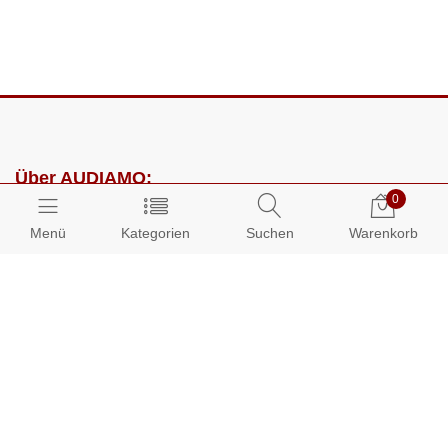
Über AUDIAMO:
0
Impressum
Menü
Kategorien
Suchen
Warenkorb
AGB
Datenschutz
Presse
Partnerprogramm
Kundenbereich: