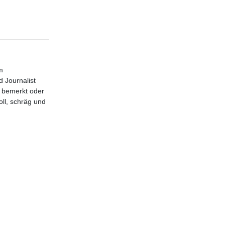
m
 Journalist
d bemerkt oder
ll, schräg und