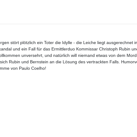
n stört plötzlich ein Toter die Idylle - die Leiche liegt ausgerechnet i
ndal und ein Fall für das Ermittlerduo Kommissar Christoph Rubin und
t vollkommen unversehrt, und natürlich will niemand etwas von dem Mor
ich Rubin und Bernstein an die Lösung des vertrackten Falls. Humorvo
timme von Paulo Coelho!