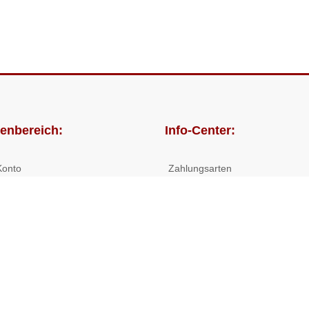
enbereich:
Info-Center:
Konto
Zahlungsarten
lungen
Versandkosten/Lieferzeiten
Widerrufsrecht
Nutzungsbedingungen
Allgemeine Hilfe