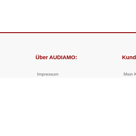
Über AUDIAMO:
Kund
Impressum
Mein 
AGB
Bestel
Datenschutz
Presse
Partnerprogramm