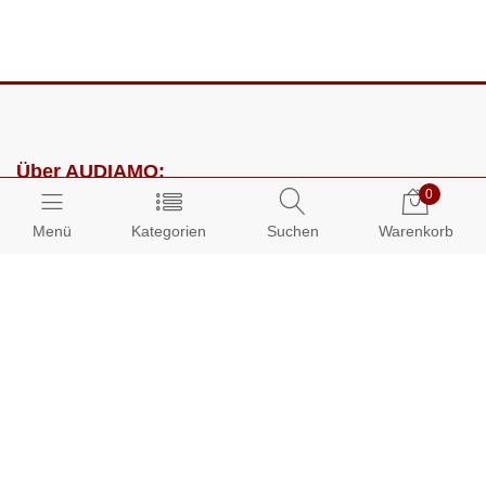
Über AUDIAMO:
0
Impressum
Menü
Kategorien
Suchen
Warenkorb
AGB
Datenschutz
Presse
Partnerprogramm
Kundenbereich: