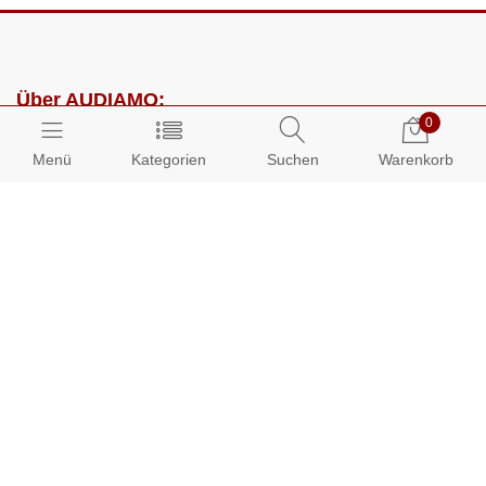
Über AUDIAMO:
0
Impressum
Menü
Kategorien
Suchen
Warenkorb
AGB
Datenschutz
Presse
Partnerprogramm
Kundenbereich:
Mein Konto
Bestellungen