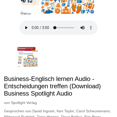
Business-Englisch lernen Audio -
Entscheidungen treffen (Download)
Business Spotlight Audio
von
Spotlight Verlag
Gesprochen von
David Ingram
,
Ken Taylor
,
Carol Scheunemann
,
Hildegard Rudolph
,
Tania Higgins
,
Doug Bolduc
,
Erin Perry