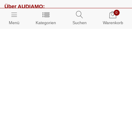
Über AUDIAMO:
0
Impressum
Menü
Kategorien
Suchen
Warenkorb
AGB
Datenschutz
Presse
Partnerprogramm
Kundenbereich:
Mein Konto
Bestellungen
Info-Center: