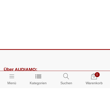
Über AUDIAMO:
0
Impressum
Menü
Kategorien
Suchen
Warenkorb
AGB
Datenschutz
Presse