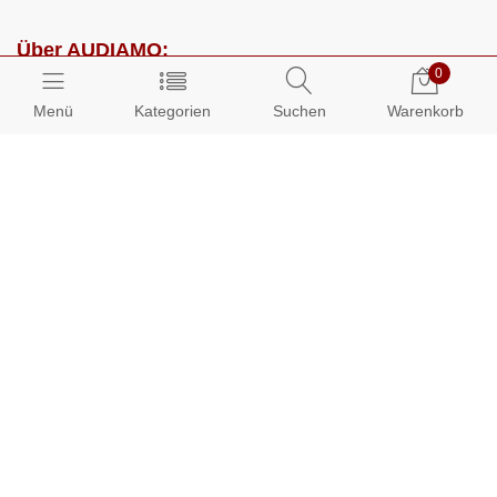
Über AUDIAMO:
0
Impressum
Menü
Kategorien
Suchen
Warenkorb
AGB
Datenschutz
Presse
Partnerprogramm
Kundenbereich:
Mein Konto
Bestellungen
Info-Center: