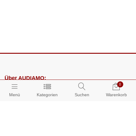
Über AUDIAMO:
0
Impressum
Menü
Kategorien
Suchen
Warenkorb
AGB
Datenschutz
Presse
Partnerprogramm