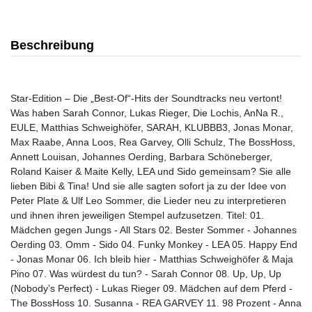
Beschreibung
Star-Edition – Die „Best-Of“-Hits der Soundtracks neu vertont!
Was haben Sarah Connor, Lukas Rieger, Die Lochis, AnNa R.,
EULE, Matthias Schweighöfer, SARAH, KLUBBB3, Jonas Monar,
Max Raabe, Anna Loos, Rea Garvey, Olli Schulz, The BossHoss,
Annett Louisan, Johannes Oerding, Barbara Schöneberger,
Roland Kaiser & Maite Kelly, LEA und Sido gemeinsam? Sie alle
lieben Bibi & Tina! Und sie alle sagten sofort ja zu der Idee von
Peter Plate & Ulf Leo Sommer, die Lieder neu zu interpretieren
und ihnen ihren jeweiligen Stempel aufzusetzen. Titel: 01.
Mädchen gegen Jungs - All Stars 02. Bester Sommer - Johannes
Oerding 03. Omm - Sido 04. Funky Monkey - LEA 05. Happy End
- Jonas Monar 06. Ich bleib hier - Matthias Schweighöfer & Maja
Pino 07. Was würdest du tun? - Sarah Connor 08. Up, Up, Up
(Nobody’s Perfect) - Lukas Rieger 09. Mädchen auf dem Pferd -
The BossHoss 10. Susanna - REA GARVEY 11. 98 Prozent - Anna