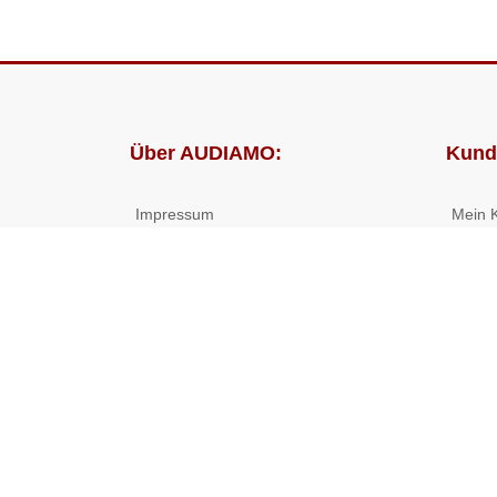
Über AUDIAMO:
Kund
Impressum
Mein 
AGB
Bestel
Datenschutz
Presse
Partnerprogramm
© 2026 ((( AUDIAMO ))) - Hörbücher und Hörspiele