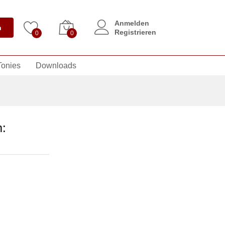
Anmelden
n
Registrieren
0
0
Tonies
Downloads
m: