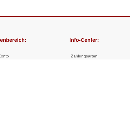
enbereich:
Info-Center:
Konto
Zahlungsarten
lungen
Versandkosten/Lieferzeiten
Widerrufsrecht
Nutzungsbedingungen
Allgemeine Hilfe
 Shop