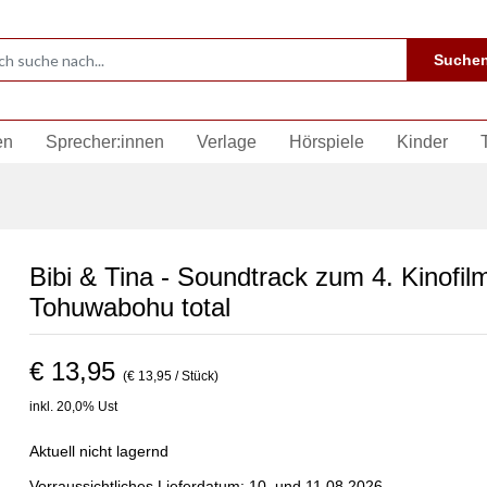
Suche
en
Sprecher:innen
Verlage
Hörspiele
Kinder
Bibi & Tina - Soundtrack zum 4. Kinofil
Tohuwabohu total
€ 13,95
(€ 13,95 / Stück)
inkl. 20,0% Ust
Aktuell nicht lagernd
Vorraussichtliches Lieferdatum: 10. und 11.08.2026