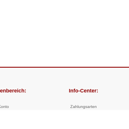
enbereich:
Info-Center:
Konto
Zahlungsarten
lungen
Versandkosten/Lieferzeiten
Widerrufsrecht