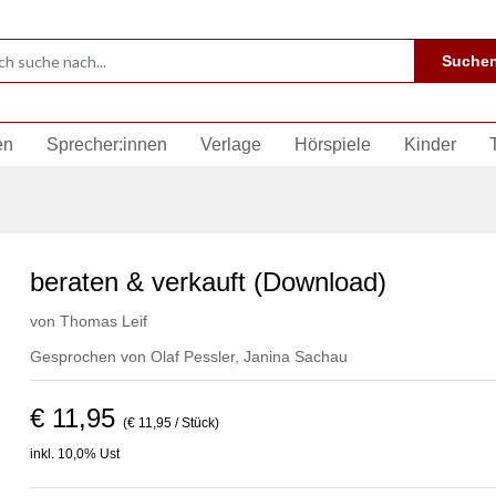
Suche
en
Sprecher:innen
Verlage
Hörspiele
Kinder
beraten & verkauft (Download)
von
Thomas Leif
Gesprochen von
Olaf Pessler
,
Janina Sachau
€ 11,95
(€ 11,95 / Stück)
inkl. 10,0% Ust