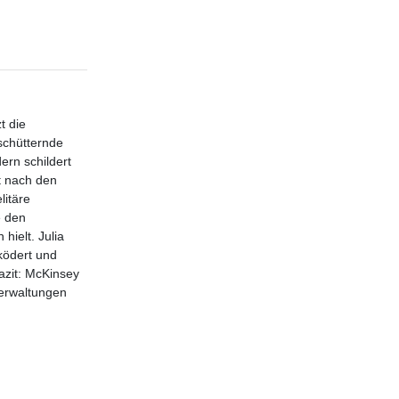
t die
rschütternde
ern schildert
t nach den
litäre
e den
hielt. Julia
ködert und
azit: McKinsey
Verwaltungen