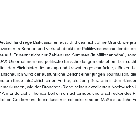
Deutschland rege Diskussionen aus. Und das nicht ohne Grund, wie jetz
weisen.In Beraten und verkauft deckt der Politikwissenschaftler die e
e auf. Er nennt nicht nur Zahlen und Summen (in Millionenhöhe), sond
 DAX-Unternehmen und politische Entscheidungen entstehen. Leif such
elt den Blick hinter die anzug- und krawattengeschmückte, glänzend-e
chaulich wirkt der ausführliche Bericht einer jungen Journalistin, di
 am Ende tatsächlich einen Vertrag als Jung-Beraterin in den Händen 
n Anmerkungen, wie der Branchen-Riese seinen exzellenten Nachwuchs 
? Am Ende zieht Thomas Leif ein ernüchterndes und erschreckendes F
lichen Geldern und beeinflussen in schockierendem Maße staatliche 