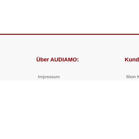
Über AUDIAMO:
Kund
Impressum
Mein 
AGB
Bestel
Datenschutz
Presse
Partnerprogramm