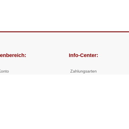
enbereich:
Info-Center:
Konto
Zahlungsarten
lungen
Versandkosten/Lieferzeiten
Widerrufsrecht
Nutzungsbedingungen
Allgemeine Hilfe