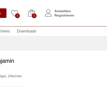
Anmelden
n
Registrieren
0
0
Tonies
Downloads
jamin
lge)
,
(Nächste