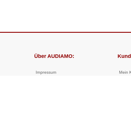
Über AUDIAMO:
Kund
Impressum
Mein 
AGB
Bestel
Datenschutz
Presse
Partnerprogramm