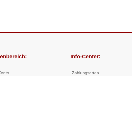
enbereich:
Info-Center:
Konto
Zahlungsarten
lungen
Versandkosten/Lieferzeiten
Widerrufsrecht
Nutzungsbedingungen
Allgemeine Hilfe