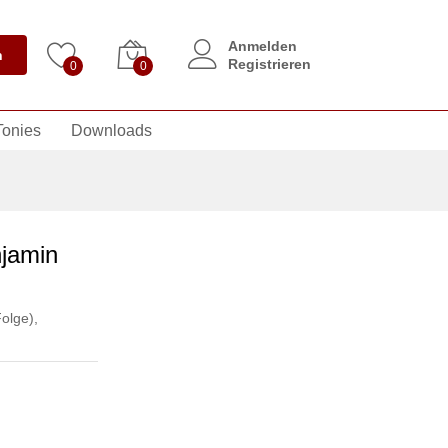
Anmelden
n
Registrieren
0
0
Tonies
Downloads
njamin
Folge)
,