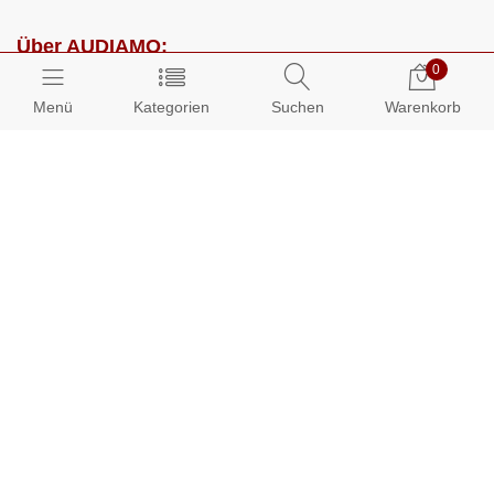
Über AUDIAMO:
0
Impressum
Menü
Kategorien
Suchen
Warenkorb
AGB
Datenschutz
Presse
Partnerprogramm
Kundenbereich:
Mein Konto
Bestellungen
Info-Center: