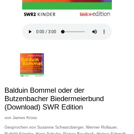
Balduin Bommel oder der
Butzenbacher Biedermeierbund
(Download) SWR Edition
von
James Krüss
Gesprochen von
Susanne Schwarzberger
,
Werner Rollauer
,
Ruthild Köppler
,
Hans Schuler
,
Rainer Baudisch
,
Heiner Schmidt
,