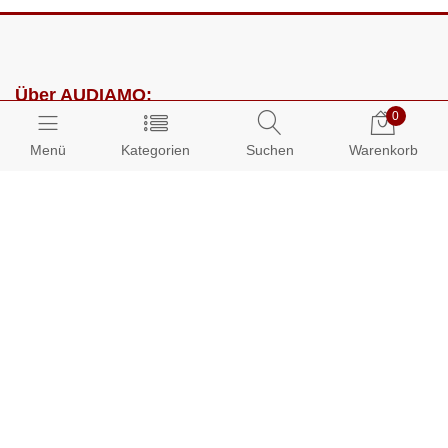
Über AUDIAMO:
0
Impressum
Menü
Kategorien
Suchen
Warenkorb
AGB
Datenschutz
Presse
Partnerprogramm
Kundenbereich:
Mein Konto
Bestellungen