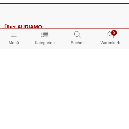
Über AUDIAMO:
0
Impressum
Menü
Kategorien
Suchen
Warenkorb
AGB
Datenschutz
Presse
Partnerprogramm
Kundenbereich:
Mein Konto
Bestellungen