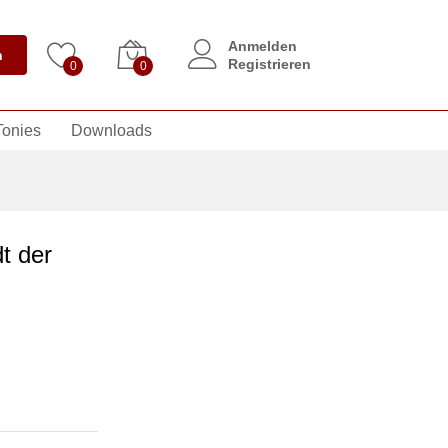
Anmelden
n
Registrieren
0
0
Tonies
Downloads
t der