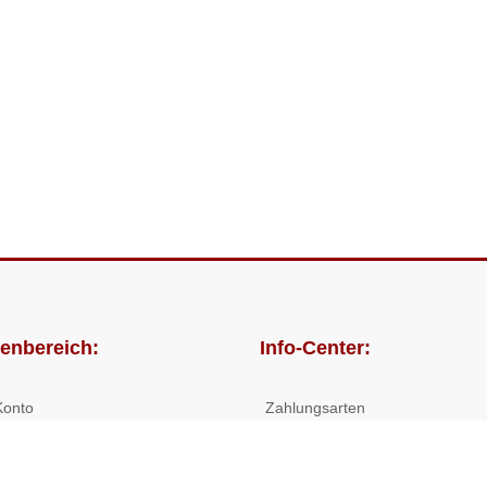
enbereich:
Info-Center:
Konto
Zahlungsarten
lungen
Versandkosten/Lieferzeiten
Widerrufsrecht