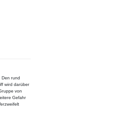
. Den rund
f wird darüber
 Gruppe von
eitere Gefahr
erzweifelt