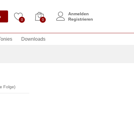
Anmelden
n
Registrieren
0
0
Tonies
Downloads
e Folge)