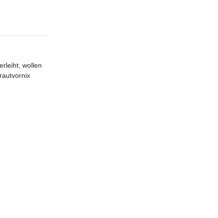
rleiht, wollen
rautvornix