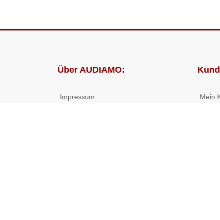
Über AUDIAMO:
Kund
Impressum
Mein 
AGB
Bestel
Datenschutz
Presse
Partnerprogramm
© 2026 ((( AUDIAMO ))) - Hörbücher und Hörspiele