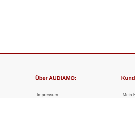
Über AUDIAMO:
Kund
Impressum
Mein 
AGB
Bestel
Datenschutz
Presse
Partnerprogramm