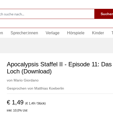
Suche
en
Sprecher:innen
Verlage
Hörspiele
Kinder
Apocalypsis Staffel II - Episode 11: Das 
Loch (Download)
von
Mario Giordano
Gesprochen von
Matthias Koeberlin
€ 1,49
(€ 1,49 / Stück)
inkl. 10,0% Ust