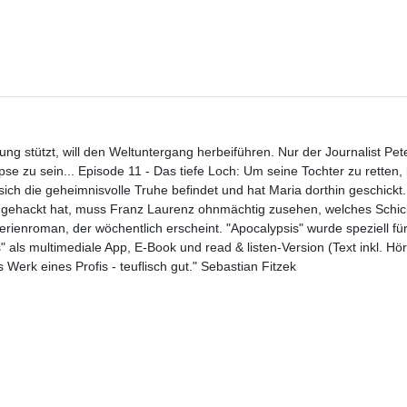
ung stützt, will den Weltuntergang herbeiführen. Nur der Journalist Pe
pse zu sein... Episode 11 - Das tiefe Loch: Um seine Tochter zu retten, 
o sich die geheimnisvolle Truhe befindet und hat Maria dorthin geschick
ngehackt hat, muss Franz Laurenz ohnmächtig zusehen, welches Schic
 Serienroman, der wöchentlich erscheint. "Apocalypsis" wurde speziell für
 als multimediale App, E-Book und read & listen-Version (Text inkl. Hö
s Werk eines Profis - teuflisch gut." Sebastian Fitzek