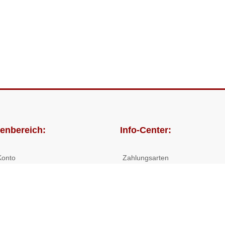
enbereich:
Info-Center:
Konto
Zahlungsarten
lungen
Versandkosten/Lieferzeiten
Widerrufsrecht
Nutzungsbedingungen
Allgemeine Hilfe