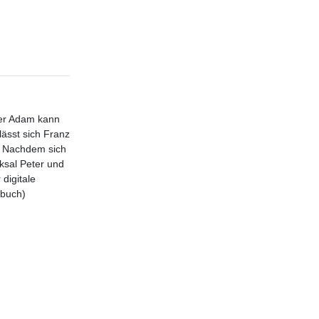
ter Adam kann
lässt sich Franz
t. Nachdem sich
ksal Peter und
 digitale
rbuch)