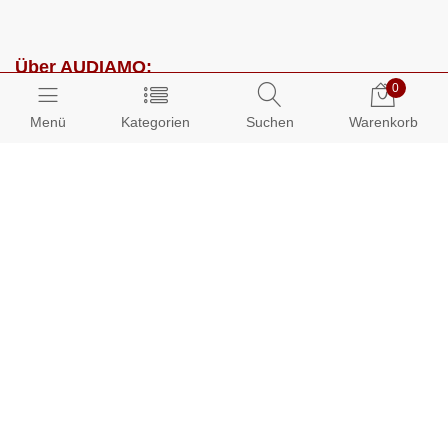
Über AUDIAMO:
0
Impressum
Menü
Kategorien
Suchen
Warenkorb
AGB
Datenschutz
Presse
Partnerprogramm
Kundenbereich:
Mein Konto
Bestellungen