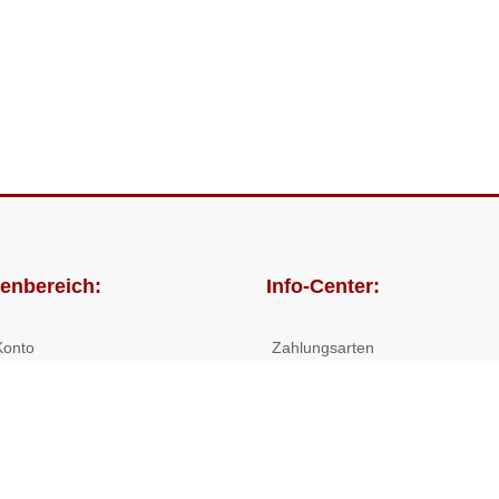
enbereich:
Info-Center:
Konto
Zahlungsarten
lungen
Versandkosten/Lieferzeiten
Widerrufsrecht
Nutzungsbedingungen
Allgemeine Hilfe