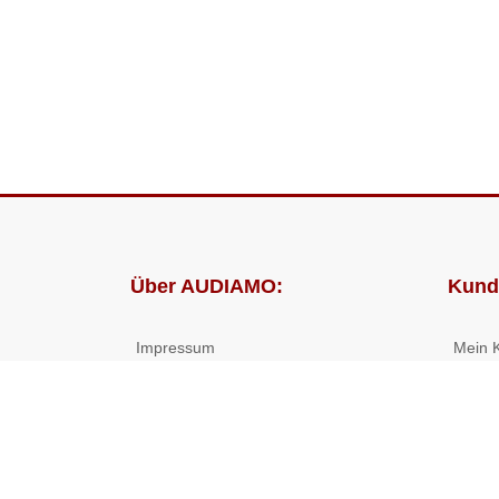
Über AUDIAMO:
Kund
Impressum
Mein 
AGB
Bestel
Datenschutz
Presse
Partnerprogramm