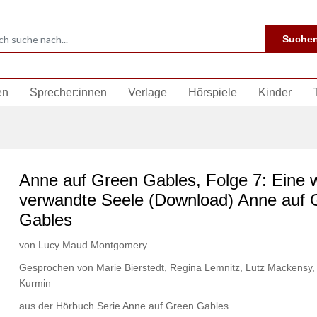
Suche
en
Sprecher:innen
Verlage
Hörspiele
Kinder
Anne auf Green Gables, Folge 7: Eine w
verwandte Seele (Download) Anne auf 
Gables
von
Lucy Maud Montgomery
Gesprochen von
Marie Bierstedt
,
Regina Lemnitz
,
Lutz Mackensy
,
Kurmin
aus der Hörbuch Serie
Anne auf Green Gables