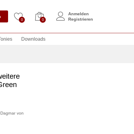
Anmelden
n
Registrieren
0
0
Tonies
Downloads
eitere
Green
Dagmar von