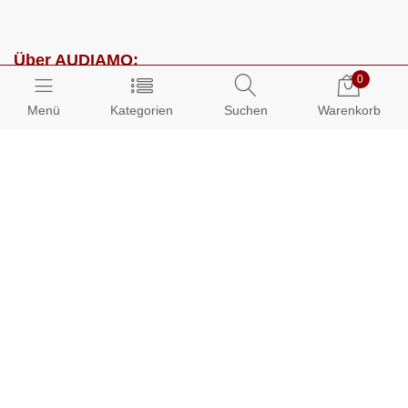
Über AUDIAMO:
0
Impressum
Menü
Kategorien
Suchen
Warenkorb
AGB
Datenschutz
Presse
Partnerprogramm
Kundenbereich:
Mein Konto
Bestellungen