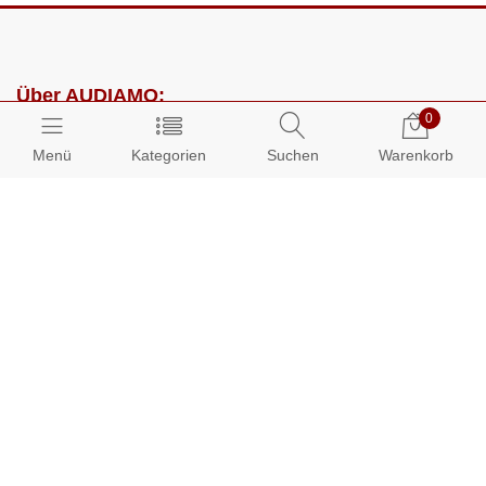
Über AUDIAMO:
0
Impressum
Menü
Kategorien
Suchen
Warenkorb
AGB
Datenschutz
Presse
Partnerprogramm
Kundenbereich:
Mein Konto
Bestellungen