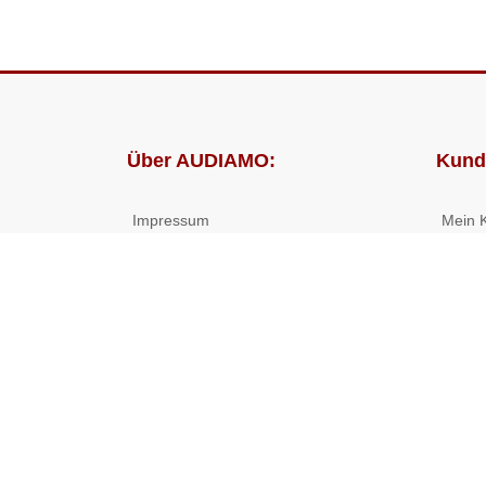
Über AUDIAMO:
Kund
Impressum
Mein 
AGB
Bestel
Datenschutz
Presse
Partnerprogramm
© 2026 ((( AUDIAMO ))) - Hörbücher und Hörspiele