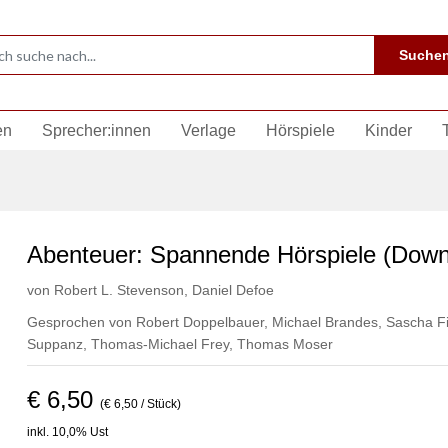
Suche
en
Sprecher:innen
Verlage
Hörspiele
Kinder
Abenteuer: Spannende Hörspiele (Down
von
Robert L. Stevenson
,
Daniel Defoe
Gesprochen von
Robert Doppelbauer
,
Michael Brandes
,
Sascha Fi
Suppanz
,
Thomas-Michael Frey
,
Thomas Moser
€ 6,50
(€ 6,50 / Stück)
inkl. 10,0% Ust