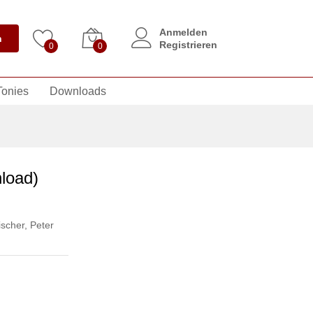
Anmelden
n
Registrieren
0
0
Tonies
Downloads
load)
scher
,
Peter