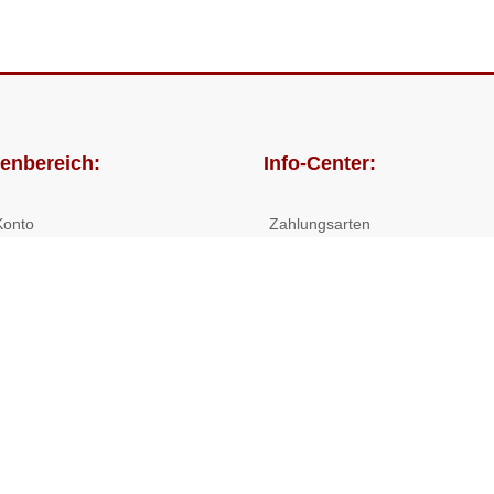
enbereich:
Info-Center:
Konto
Zahlungsarten
lungen
Versandkosten/Lieferzeiten
Widerrufsrecht
Nutzungsbedingungen
Allgemeine Hilfe
 Shop