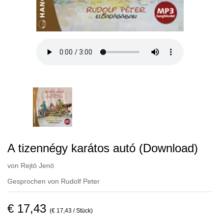
A tizennégy karátos autó (Download)
von
Rejtö Jenö
Gesprochen von
Rudolf Peter
€ 17,43
(€ 17,43 / Stück)