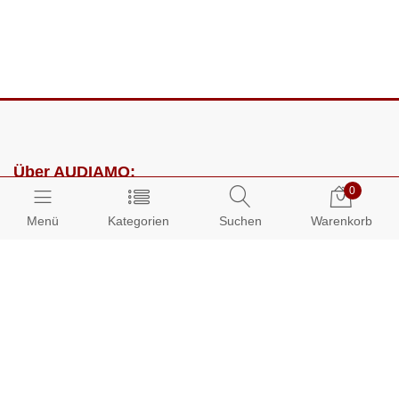
Über AUDIAMO:
0
Impressum
Menü
Kategorien
Suchen
Warenkorb
AGB
Datenschutz
Presse
Partnerprogramm
Kundenbereich: