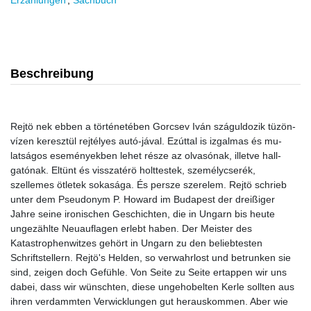
Erzählungen
,
Sachbuch
Beschreibung
Rejtö nek ebben a történetében Gorcsev Iván száguldozik tüzön-
vízen keresztül rejtélyes autó-jával. Ezúttal is izgalmas és mu-
latságos eseményekben lehet része az olvasónak, illetve hall-
gatónak. Eltünt és visszatérö holttestek, személycserék,
szellemes ötletek sokasága. És persze szerelem. Rejtö schrieb
unter dem Pseudonym P. Howard im Budapest der dreißiger
Jahre seine ironischen Geschichten, die in Ungarn bis heute
ungezählte Neuauflagen erlebt haben. Der Meister des
Katastrophenwitzes gehört in Ungarn zu den beliebtesten
Schriftstellern. Rejtö's Helden, so verwahrlost und betrunken sie
sind, zeigen doch Gefühle. Von Seite zu Seite ertappen wir uns
dabei, dass wir wünschten, diese ungehobelten Kerle sollten aus
ihren verdammten Verwicklungen gut herauskommen. Aber wie