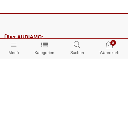
Über AUDIAMO:
0
Impressum
Menü
Kategorien
Suchen
Warenkorb
AGB
Datenschutz
Presse
Partnerprogramm
Kundenbereich:
Mein Konto