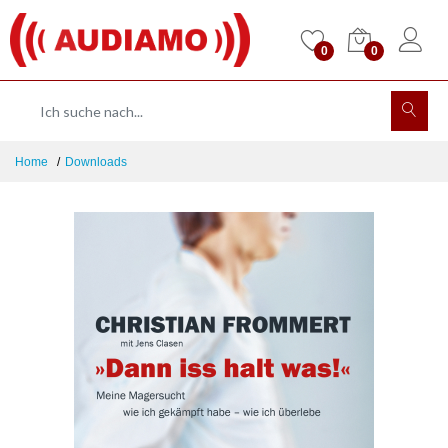
0
0
Home
Downloads