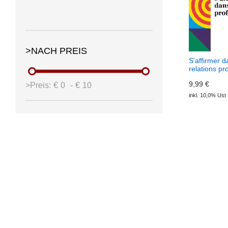
>NACH PREIS
S'affirmer 
relations pr
(Download)
9,99 €
>Preis:
€
0
-
€
10
inkl. 10,0% Ust