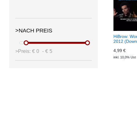
>NACH PREIS
HiBrow: Wor
2012 (Down
4,99 €
>Preis:
€
0
-
€
5
inkl. 10,0% Ust