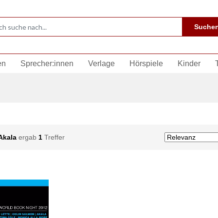
Suche
en
Sprecher:innen
Verlage
Hörspiele
Kinder
Akala
ergab
1
Treffer