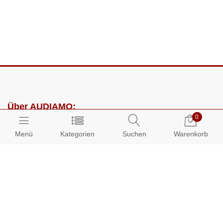
Über AUDIAMO:
0
Impressum
Menü
Kategorien
Suchen
Warenkorb
AGB
Datenschutz
Presse
Partnerprogramm