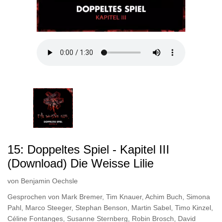
15: Doppeltes Spiel - Kapitel III
(Download) Die Weisse Lilie
von
Benjamin Oechsle
Gesprochen von
Mark Bremer
,
Tim Knauer
,
Achim Buch
,
Simona
Pahl
,
Marco Steeger
,
Stephan Benson
,
Martin Sabel
,
Timo Kinzel
,
Céline Fontanges
,
Susanne Sternberg
,
Robin Brosch
,
David