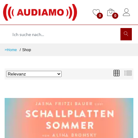
0
0
>Home
Shop