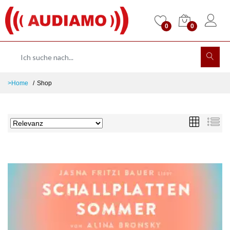
0
0
>Home
Shop