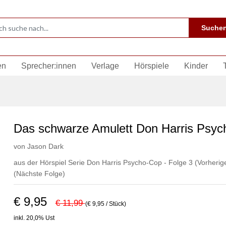
Suche
en
Sprecher:innen
Verlage
Hörspiele
Kinder
Das schwarze Amulett Don Harris Psyc
von
Jason Dark
aus der Hörspiel Serie Don Harris Psycho-Cop - Folge 3
(Vorherig
(Nächste Folge)
€ 9,95
€ 11,99
(€ 9,95 / Stück)
inkl. 20,0% Ust