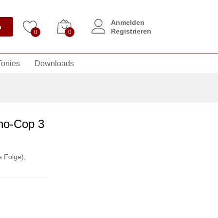
Anmelden
n
Registrieren
0
0
Tonies
Downloads
ho-Cop 3
e Folge)
,