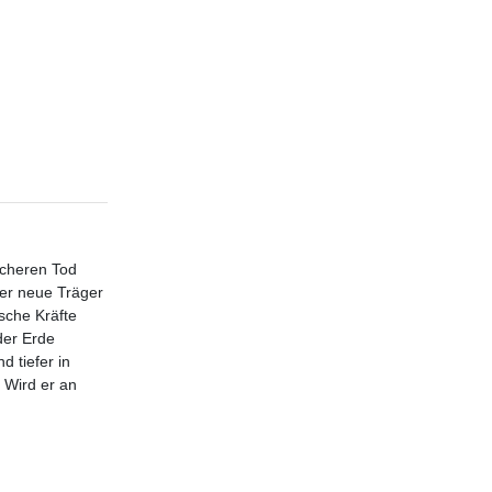
icheren Tod
der neue Träger
sche Kräfte
der Erde
 tiefer in
 Wird er an