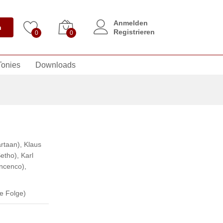
Anmelden
n
Registrieren
0
0
Tonies
Downloads
rtaan)
,
Klaus
etho)
,
Karl
incenco)
,
e Folge)