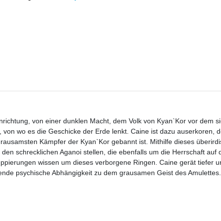
Hinrichtung, von einer dunklen Macht, dem Volk von Kyan`Kor vor dem s
n, von wo es die Geschicke der Erde lenkt. Caine ist dazu auserkoren, 
ausamsten Kämpfer der Kyan`Kor gebannt ist. Mithilfe dieses überirdi
den schrecklichen Aganoi stellen, die ebenfalls um die Herrschaft auf 
pierungen wissen um dieses verborgene Ringen. Caine gerät tiefer und
dende psychische Abhängigkeit zu dem grausamen Geist des Amulettes.