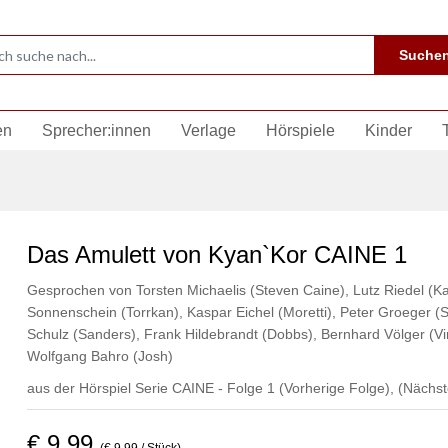
Suche
en
Sprecher:innen
Verlage
Hörspiele
Kinder
Das Amulett von Kyan`Kor CAINE 1
Gesprochen von
Torsten Michaelis (Steven Caine)
,
Lutz Riedel (Ka
Sonnenschein (Torrkan)
,
Kaspar Eichel (Moretti)
,
Peter Groeger (S
Schulz (Sanders)
,
Frank Hildebrandt (Dobbs)
,
Bernhard Völger (V
Wolfgang Bahro (Josh)
aus der Hörspiel Serie CAINE - Folge 1
(Vorherige Folge)
,
(Nächst
€ 9,99