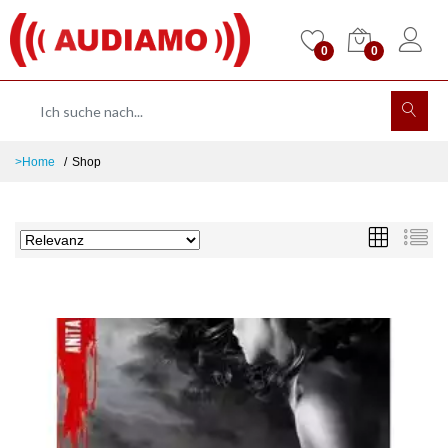
0
0
>Home
Shop