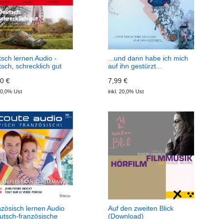
sch lernen Audio -
...und dann habe ich mich
sch, schrecklich gut
auf ihn gestürzt...
wnload) Deutsch
(Download)
0 €
7,99 €
ekt Audio
 10,0% Ust
inkl. 20,0% Ust
zösisch lernen Audio
Auf den zweiten Blick
utsch-französische
(Download)