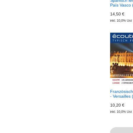
Spanisch le
País Vasco 
Ecos Audio
14,50 €
inkl. 10,0% Ust
Französisch
- Versailles
écoute audi
10,20 €
inkl. 10,0% Ust