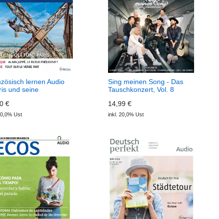
zösisch lernen Audio
Sing meinen Song - Das
ris und seine
Tauschkonzert, Vol. 8
schen (Download)
(Download)
0 €
14,99 €
te audio
 10,0% Ust
inkl. 20,0% Ust