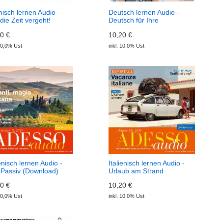
isch lernen Audio -
Deutsch lernen Audio -
die Zeit vergeht!
Deutsch für Ihre
wnload) ECOS Audio
Städtetour (Download)
0 €
10,20 €
Deutsch perfekt Audio
 10,0% Ust
inkl. 10,0% Ust
ienisch lernen Audio -
Italienisch lernen Audio -
Passiv (Download)
Urlaub am Strand
SSO Audio
(Download) ADESSO
0 €
10,20 €
Audio
 10,0% Ust
inkl. 10,0% Ust