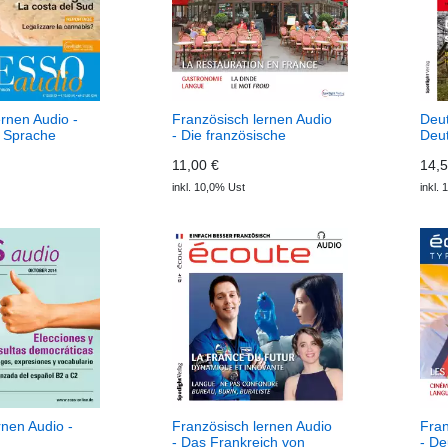
lernen Audio -
Französisch lernen Audio
Deut
 Sprache
- Die französische
Deut
) ADESSO
Gastronomie (Download)
(Do
11,00 €
14,5
écoute audio
perf
inkl. 10,0% Ust
inkl.
rnen Audio -
Französisch lernen Audio
Fran
- Das Frankreich von
- De