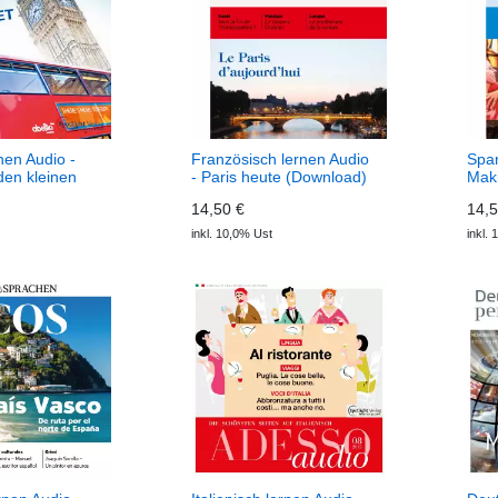
nen Audio -
Französisch lernen Audio
Span
den kleinen
- Paris heute (Download)
Maki
(Download)
prop
14,50 €
14,5
dio
Ecos
inkl. 10,0% Ust
inkl.