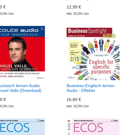
re (Download) écoute
0 €
12,99 €
o
 10,0% Ust
inkl. 10,0% Ust
zösisch lernen Audio
Business-Englisch lernen
nuel Valls (Download)
Audio - Effektiv
te audio
verhandeln (Download)
0 €
16,60 €
Business Spotlight Audio
 10,0% Ust
inkl. 10,0% Ust