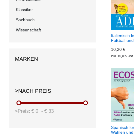
Klassiker
Sachbuch
Wissenschaft
Italienisch 
Fußball und
(Download
10,20 €
Audio
inkl. 10,0% Ust
MARKEN
>NACH PREIS
>Preis:
€
0
-
€
33
Spanisch le
Wahlen und