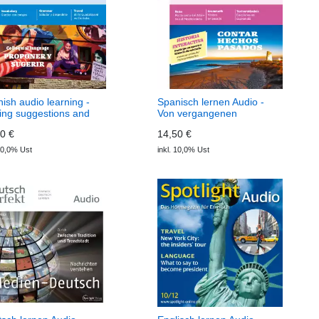
ish audio learning -
Spanisch lernen Audio -
ng suggestions and
Von vergangenen
osals (Download)
Ereignissen erzählen
0 €
14,50 €
 Audio
(Download) Ecos Audio
 10,0% Ust
inkl. 10,0% Ust