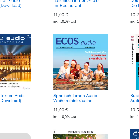
rnen Audio -
Italienisch lernen Audio -
Deut
(Download)
Im Restaurant
Die
(Download) ADESSO
(Do
11,00 €
10,2
Audio
perf
inkl. 10,0% Ust
inkl.
 lernen Audio
Spanisch lernen Audio -
Busi
 (Download)
Weihnachtsbräuche
Audi
o
(Download) ECOS Audio
Vert
11,00 €
19,5
Busi
inkl. 10,0% Ust
inkl.