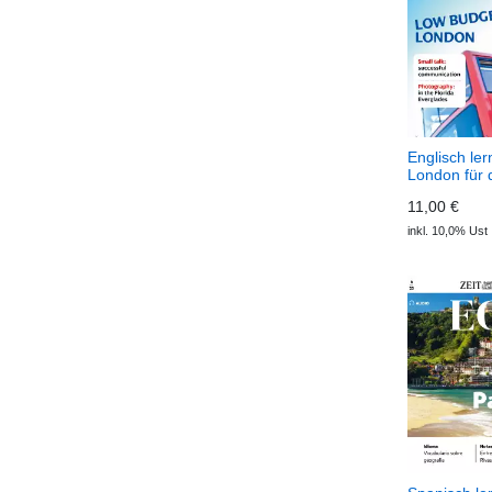
Englisch ler
London für 
Geldbeutel 
11,00 €
Spotlight Au
inkl. 10,0% Ust