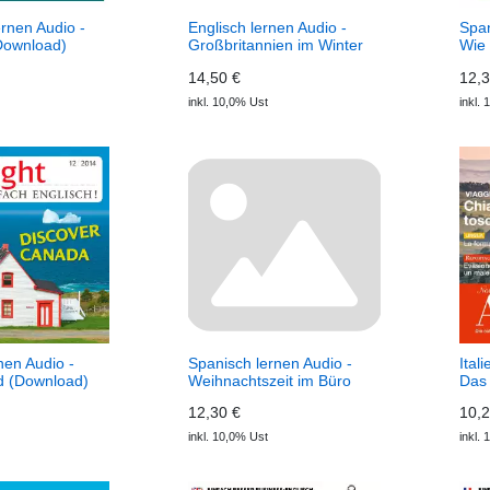
lernen Audio -
Englisch lernen Audio -
Span
Download)
Großbritannien im Winter
Wie 
dio
(Download) Spotlight
(Do
14,50 €
12,3
Audio
inkl. 10,0% Ust
inkl.
nen Audio -
Spanisch lernen Audio -
Ital
d (Download)
Weihnachtszeit im Büro
Das 
dio
(Download) Ecos Audio
ADE
12,30 €
10,2
inkl. 10,0% Ust
inkl.