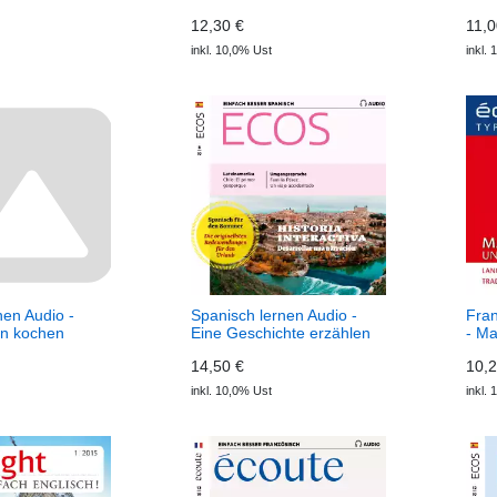
gungen
morgen (Download)
Paa
12,30 €
11,0
 ECOS Audio
audi
inkl. 10,0% Ust
inkl.
nen Audio -
Spanisch lernen Audio -
Fran
en kochen
Eine Geschichte erzählen
- Ma
 Deutsch
(Download) Ecos Audio
écou
14,50 €
10,2
o
inkl. 10,0% Ust
inkl.