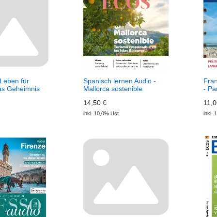
 Leben für
Spanisch lernen Audio -
Fran
as Geheimnis
Mallorca sostenible
- Pa
e-Farm
(Download) Ecos Audio
Men
14,50 €
11,0
Elena – Ein
écou
ferde
inkl. 10,0% Ust
inkl.