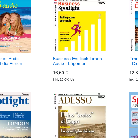
rnen Audio -
Business-Englisch lernen
Fran
f die Ferien
Audio - Lügen am
- Di
 ECOS Audio
Arbeitsplatz (Download)
(Do
16,60 €
12,3
Business Spotlight Audio
inkl. 10,0% Ust
inkl.