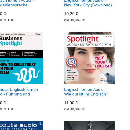
sch lernen Audio -
Englisch lernen Audio -
 Mediensprache
New York City (Download)
wnload) Deutsch
Spotlight Audio
0 €
10,20 €
ekt Audio
 10,0% Ust
inkl. 10,0% Ust
ness-Englisch lernen
Englisch lernen Audio -
o - Führung und
Wie gut ist Ihr Englisch?
rauen (Download)
(Download) Spotlight
0 €
11,00 €
ness Spotlight Audio
Audio
 10,0% Ust
inkl. 10,0% Ust