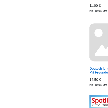
Volksbefra
11,00 €
(Download)
inkl. 10,0% Ust
Deutsch ler
Mit Freund
(Download)
14,50 €
perfekt Audi
inkl. 10,0% Ust