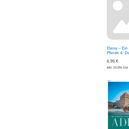
Elena – Ein
Pferde 4: D
der Oaktre
6,95 €
(Download) 
Leben für P
inkl. 10,0% Ust