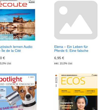
zösisch lernen Audio
Elena – Ein Leben für
e Île de la Cité
Pferde 6: Eine falsche
wnload)
Fährte (Download) Elena
0 €
6,95 €
– Ein Leben für Pferde
 10,0% Ust
inkl. 10,0% Ust