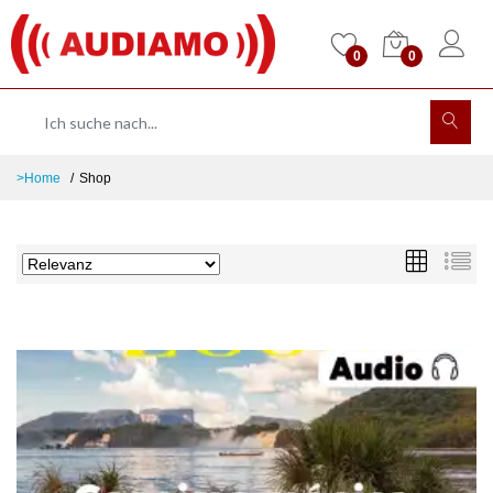
0
0
>Home
Shop