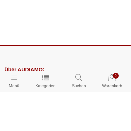
Über AUDIAMO:
0
Impressum
Menü
Kategorien
Suchen
Warenkorb
AGB
Datenschutz
Presse
Partnerprogramm