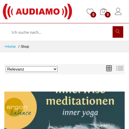
0
0
>Home
Shop