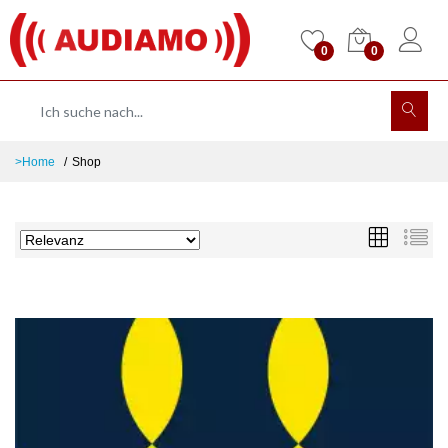
0
0
>Home
Shop