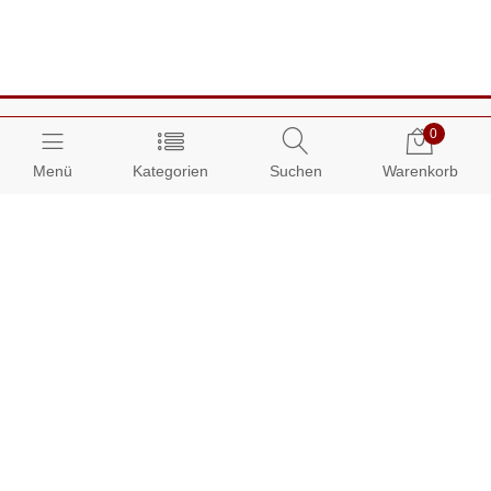
0
Menü
Kategorien
Suchen
Warenkorb
Über AUDIAMO:
Impressum
AGB
Datenschutz
Presse
Partnerprogramm
Kundenbereich: