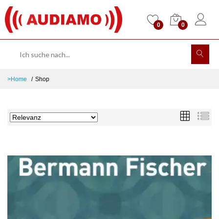
0
0
>Home
Shop