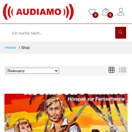
0
0
>Home
Shop