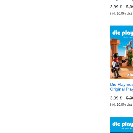
Hörspiel, Fo
3,99 €
5,9
Abenteuer 
Eichenhof (
inkl. 10,0% Ust
Playmos - D
Playmobil H
Die Playmos
Original Pla
Hörspiel, Fo
3,99 €
5,9
im Wilden 
(Download) 
inkl. 10,0% Ust
Das Origina
Hörspiel