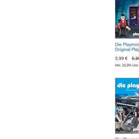
Die Playmos
Original Pla
Hörspiel, Fo
3,99 €
5,9
Macht der K
(Download) 
inkl. 10,0% Ust
Das Origina
Hörspiel