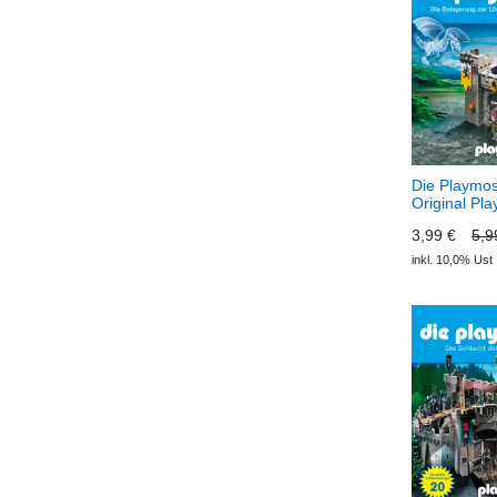
Die Playmos
Original Pla
Hörspiel, Fo
3,99 €
5,9
Belagerung 
Löwenritter
inkl. 10,0% Ust
(Download) 
Das Origina
Hörspiel