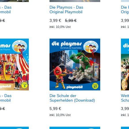
 - Das
Die Playmos - Das
Die 
ymobil
Original Playmobil
Orig
lge 20: Die
Hörspiel, Folge 46: Die
Hörs
9 €
3,99 €
5,99 €
3,9
 Löwenritter
Playmos ermitteln
der 
Die Playmos -
(Download) Die Playmos -
Die 
inkl. 10,0% Ust
inkl.
l Playmobil
Das Original Playmobil
Orig
Hörspiel
Hörs
 - Das
Die Schule der
Wet
ymobil
Superhelden (Download)
Scha
lge 9:
Die Playmos
Die 
9 €
5,99 €
3,9
für die
Orig
ownload) Die
Hörs
inkl. 10,0% Ust
inkl.
as Original
örspiel