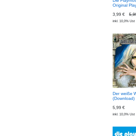
Die Playmos
Original Pla
Hörspiel, Fo
3,99 €
5,9
Sondereinsa
Geldtranspo
inkl. 10,0% Ust
(Download) 
Das Origina
Hörspiel
Der weiße W
(Download)
Gruselkabin
5,99 €
inkl. 10,0% Ust