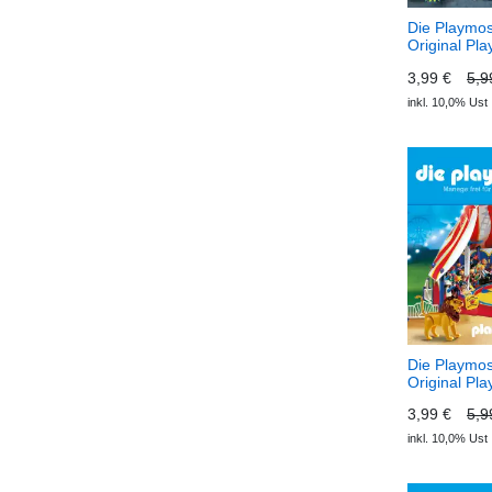
Die Playmos
Original Pla
Hörspiel, Fo
3,99 €
5,9
Schlacht der
(Download) 
inkl. 10,0% Ust
Das Origina
Hörspiel
Die Playmos
Original Pla
Hörspiel, Fo
3,99 €
5,9
Manege frei 
Playmos (D
inkl. 10,0% Ust
Playmos - D
Playmobil H