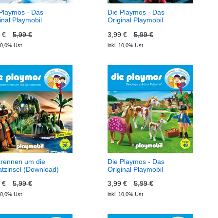
Playmos - Das
Die Playmos - Das
inal Playmobil
Original Playmobil
piel, Folge 54: Angriff
Hörspiel, Folge 38: Das
9 €
5,99 €
3,99 €
5,99 €
Eispiraten (Download)
Geheimnis des
Playmos - Das
Drachenfeuers
 10,0% Ust
inkl. 10,0% Ust
inal Playmobil
(Download) Die Playmos -
piel
Das Original Playmobil
Hörspiel
trennen um die
Die Playmos - Das
tzinsel (Download)
Original Playmobil
Playmos - Das
Hörspiel, Folge 49:
9 €
5,99 €
3,99 €
5,99 €
inal Playmobil
Sabotage auf dem
piel
Reiterhof (Download) Die
 10,0% Ust
inkl. 10,0% Ust
Playmos - Das Original
Playmobil Hörspiel