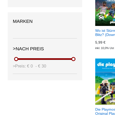
MARKEN
Wo ist Stür
Blitz? (Dow
Playmos
5,99 €
>NACH PREIS
inkl. 10,0% Ust
>Preis:
€
0
-
€
30
Die Playmos
Original Pla