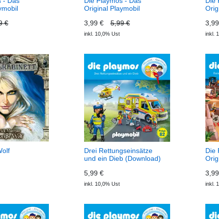
 - Das
Die Playmos - Das
Die 
ymobil
Original Playmobil
Orig
lge 41:
Hörspiel, Folge 33:
Hörs
9 €
3,99 €
5,99 €
3,9
tz
Piratenschlacht auf hoher
Groß
rt!
See (Download) Die
Feu
inkl. 10,0% Ust
inkl.
Die Playmos -
Playmos - Das Original
Die 
l Playmobil
Playmobil Hörspiel
Orig
Hörs
olf
Drei Rettungseinsätze
Die 
und ein Dieb (Download)
Orig
ett
Die Playmos
Hörs
5,99 €
3,9
Reis
Schl
inkl. 10,0% Ust
inkl.
Die 
Orig
Hörs