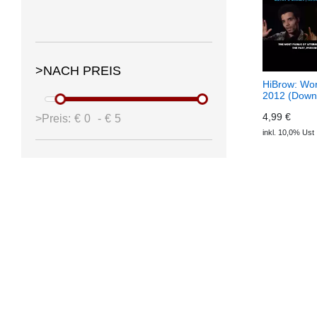
>NACH PREIS
HiBrow: Wor
2012 (Down
4,99 €
>Preis:
€
0
-
€
5
inkl. 10,0% Ust