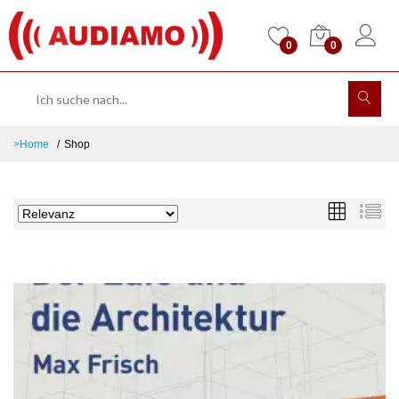
0
0
>Home
Shop