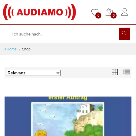
0
0
>Home
Shop