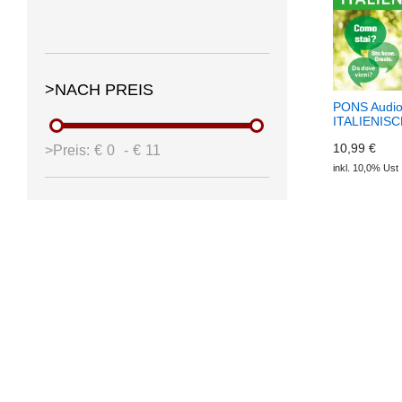
>NACH PREIS
PONS Audiot
ITALIENISC
PONS Audiot
10,99 €
>Preis:
€
0
-
€
11
inkl. 10,0% Ust