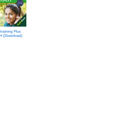
raining Plus
H (Download)
raining Plus