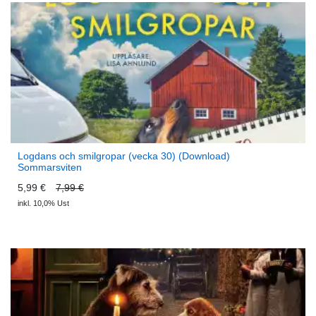
Logdans och smilgropar (vecka 30) (Download)
Sommarsviten
5,99 €
7,99 €
inkl. 10,0% Ust