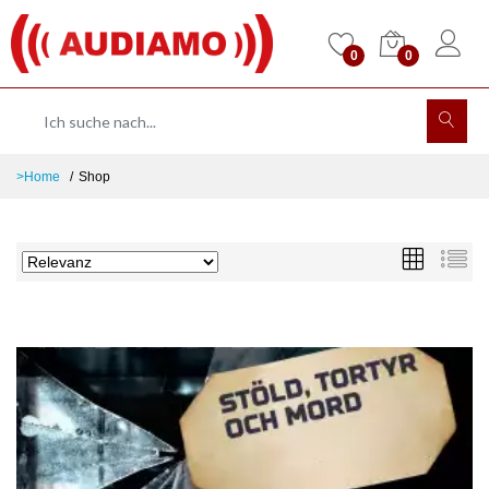
0
0
>Home
Shop