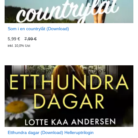
Som i en countrylåt (Download)
5,99 €
7,99 €
inkl. 10,0% Ust
Etthundra dagar (Download) Helleruptrilogin