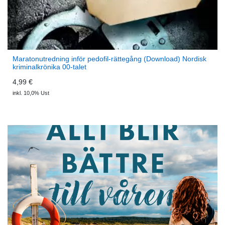
Maratonutredning inför pedofil-rättegång (Download) Nordisk
kriminalkrönika 00-talet
4,99 €
inkl. 10,0% Ust