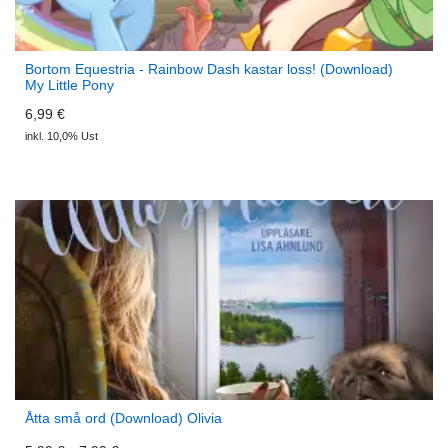
Bortom Equestria - Rainbow Dash kastar loss! (Download)
My Little Pony
6,99 €
inkl. 10,0% Ust
Åtta små ord (Download) Olivia