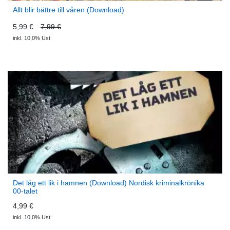
Allt blir bättre till våren (Download)
5,99 €
7,99 €
inkl. 10,0% Ust
Det låg ett lik i hamnen (Download) Nordisk kriminalkrönika
00-talet
4,99 €
inkl. 10,0% Ust