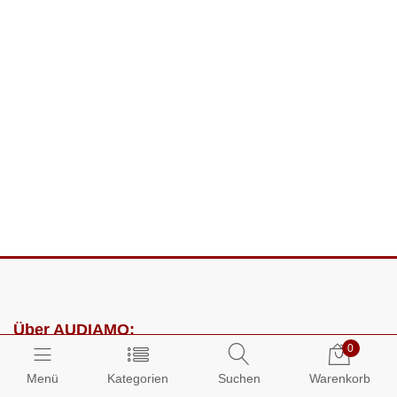
Über AUDIAMO:
0
Impressum
Menü
Kategorien
Suchen
Warenkorb